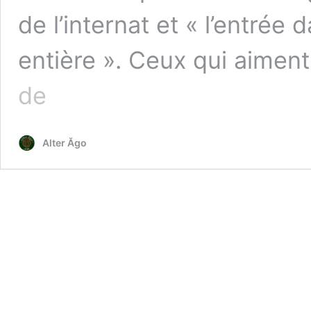
de l’internat et « l’entrée 
entière ». Ceux qui aiment
Etudes
de
de
santé
/
Alter Ăgo
TROISIEME
CYCLE
:
Remplacements,
responsabilité,
matching :
les
incertitudes
qu’il
faudra
lever