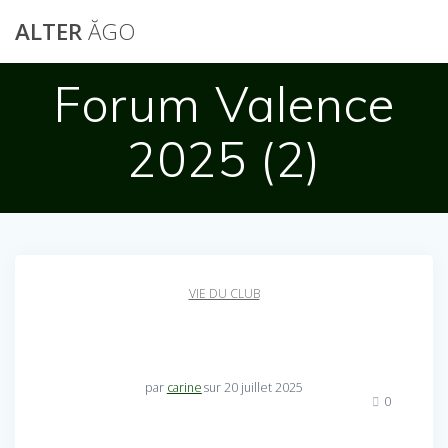
Passer
ALTER
ĂGO
au
contenu
Forum Valence
2025 (2)
VIE DU CLUB
par
carine
sur 20 juillet 2025
0