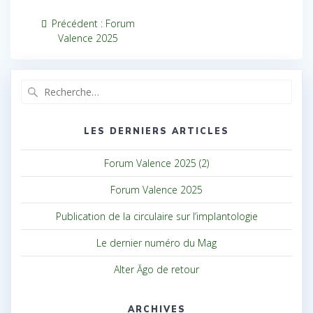
Navigation
Article
Précédent :
Forum
précédent
de
Valence 2025
:
l’article
Recherche
pour
:
LES DERNIERS ARTICLES
Forum Valence 2025 (2)
Forum Valence 2025
Publication de la circulaire sur l’implantologie
Le dernier numéro du Mag
Alter Ăgo de retour
ARCHIVES