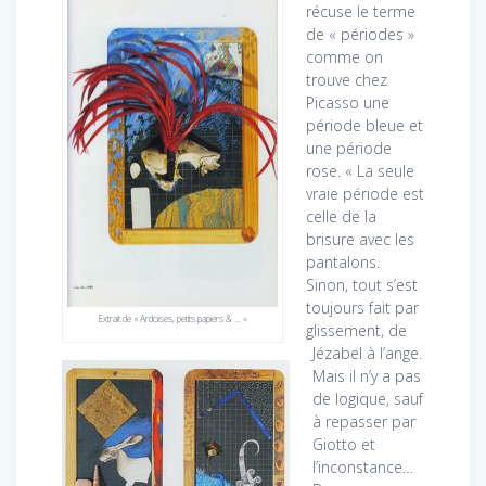
récuse le terme
de « périodes »
comme on
trouve chez
Picasso une
période bleue et
une période
rose. « La seule
vraie période est
celle de la
brisure avec les
pantalons.
Sinon, tout s’est
toujours fait par
Extrait de « Ardoises, petits papiers & … »
glissement, de
Jézabel à l’ange.
Mais il n’y a pas
de logique, sauf
à repasser par
Giotto et
l’inconstance…