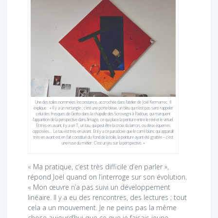
Une des toiles nommées Inconstance, accrochée dans l’atelier de Joël Kermarrec. Il
explique : « Il y a un rectangle ; c’est une porte bleue, un bleu qui n’est pas sans rappeler
celui des fresques de Giotto dans la chapelle des Scrovegni à Padoue, qui marquent
l’apparition de la perspective dans l’image, ce qui place la peinture entre le réel et le virtuel.
Et très en avant, il y a un T, un tau, qui peut être la croix du larron, ou deux équerres
opposées… Le tau est très en avant. Et il y a ce paradoxe que le carré blanc qui apparaît
très en avant est en fait constitué du fond de la toile, la peinture ayant été grattée – c’est
une ruse du métier. C’est un jeu sur la perspective. »
« Ma pratique, c’est très difficile d’en parler »,
répond Joël quand on l’interroge sur son évolution.
« Mon œuvre n’a pas suivi un développement
linéaire. Il y a eu des rencontres, des lectures ; tout
cela a un mouvement. Je ne peins pas la même
chose aujourd’hui que ce que je faisais jeune