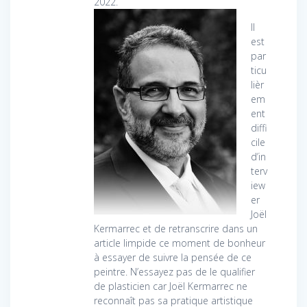
2022.
Il
est
par
ticu
lièr
em
ent
diffi
cile
d’in
terv
iew
er
Joël
Kermarrec et de retranscrire dans un
article limpide ce moment de bonheur
à essayer de suivre la pensée de ce
peintre. N’essayez pas de le qualifier
de plasticien car Joël Kermarrec ne
reconnaît pas sa pratique artistique