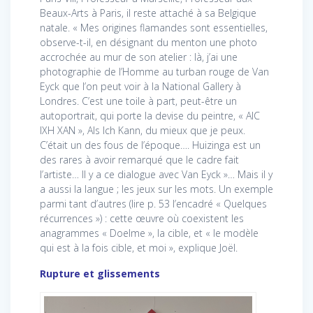
Beaux-Arts à Paris, il reste attaché à sa Belgique
natale. « Mes origines flamandes sont essentielles,
observe-t-il, en désignant du menton une photo
accrochée au mur de son atelier : là, j’ai une
photographie de l’Homme au turban rouge de Van
Eyck que l’on peut voir à la National Gallery à
Londres. C’est une toile à part, peut-être un
autoportrait, qui porte la devise du peintre, « AlC
IXH XAN », Als Ich Kann, du mieux que je peux.
C’était un des fous de l’époque…. Huizinga est un
des rares à avoir remarqué que le cadre fait
l’artiste… Il y a ce dialogue avec Van Eyck »… Mais il y
a aussi la langue ; les jeux sur les mots. Un exemple
parmi tant d’autres (lire p. 53 l’encadré « Quelques
récurrences ») : cette œuvre où coexistent les
anagrammes « Doelme », la cible, et « le modèle
qui est à la fois cible, et moi », explique Joël.
Rupture et glissements