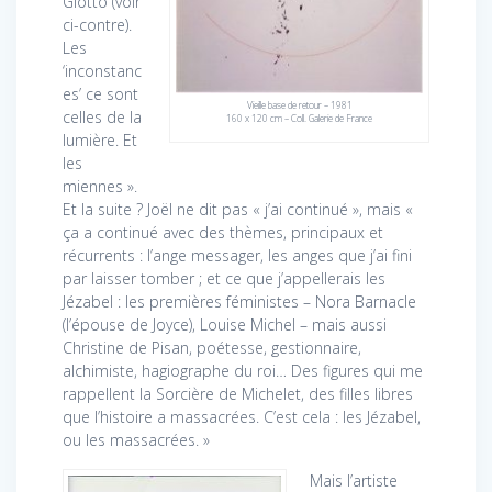
Giotto (voir
ci-contre).
Les
‘inconstanc
es’ ce sont
Vieille base de retour – 1981
celles de la
160 x 120 cm – Coll. Galerie de France
lumière. Et
les
miennes ».
Et la suite ? Joël ne dit pas « j’ai continué », mais «
ça a continué avec des thèmes, principaux et
récurrents : l’ange messager, les anges que j’ai fini
par laisser tomber ; et ce que j’appellerais les
Jézabel : les premières féministes – Nora Barnacle
(l’épouse de Joyce), Louise Michel – mais aussi
Christine de Pisan, poétesse, gestionnaire,
alchimiste, hagiographe du roi… Des figures qui me
rappellent la Sorcière de Michelet, des filles libres
que l’histoire a massacrées. C’est cela : les Jézabel,
ou les massacrées. »
Mais l’artiste