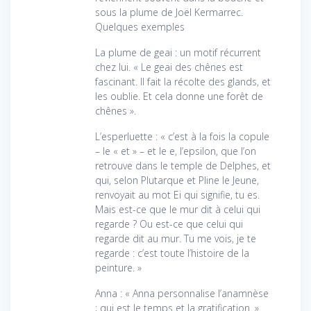
sous la plume de Joël Kermarrec.
Quelques exemples
La plume de geai : un motif récurrent
chez lui. « Le geai des chênes est
fascinant. Il fait la récolte des glands, et
les oublie. Et cela donne une forêt de
chênes ».
L’esperluette : « c’est à la fois la copule
– le « et » – et le e, l’epsilon, que l’on
retrouve dans le temple de Delphes, et
qui, selon Plutarque et Pline le Jeune,
renvoyait au mot Ei qui signifie, tu es.
Mais est-ce que le mur dit à celui qui
regarde ? Ou est-ce que celui qui
regarde dit au mur. Tu me vois, je te
regarde : c’est toute l’histoire de la
peinture. »
Anna : « Anna personnalise l’anamnèse
; qui est le temps et la gratification. »