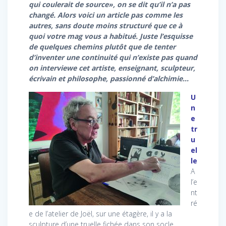
qui coulerait de source», on se dit qu’il n’a pas
changé. Alors voici un article pas comme les
autres, sans doute moins structuré que ce à
quoi votre mag vous a habitué. Juste l’esquisse
de quelques chemins plutôt que de tenter
d’inventer une continuité qui n’existe pas quand
on interviewe cet artiste, enseignant, sculpteur,
écrivain et philosophe, passionné d’alchimie…
U
n
e
tr
u
el
le
A
l’e
nt
ré
e de l’atelier de Joël, sur une étagère, il y a la
sculpture d’une truelle fichée dans son socle.