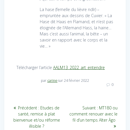
La hase (femelle du lièvre ndlr) –
empruntée aux dessins de Cuvier. « La
Hase dit Haas en Flamand, et n’est pas
éloignée de l’Allemand Hass, la haine…
Mais c’est aussi l’animal, la bête – un
savoir en rapport avec le corps et la
vie… »
Télécharger l’article
AALM13_2022_art_entendre
par
carine
sur 24 février 2022
0
Navigation
Article
Article
Précédent :
Etudes de
Suivant :
MT180 ou
précédent
suivant
de
santé, remise à plat
comment renouer avec le
:
:
bienvenue et/ou réforme
fil d’un temps Alter Ăgo
l’article
illisible ?