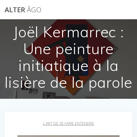
Passer
ALTER
ĂGO
au
contenu
Joël Kermarrec :
Une peinture
initiatique à la
lisière de la parole
L'ART DE SE FAIRE ENTENDRE