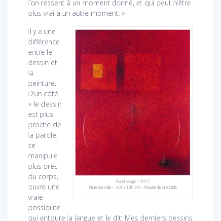
l’on ressent à un moment donné, et qui peut n’être
plus vrai à un autre moment. »
Il y a une
différence
entre le
dessin et
la
peinture.
D’un côté,
« le dessin
est plus
proche de
la parole,
se
manipule
plus près
du corps,
Fond rouge – 1977
ouvre une
Huile sur toile – 160 x 130 cm – Musée de Grenoble
vraie
possibilité
qui entoure la langue et le dit. Mes derniers dessins